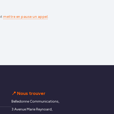
nt
mettre en pause un appel
.
📍 Nous trouver
Belledonne Communications,
3 Avenue Marie Reynoard,