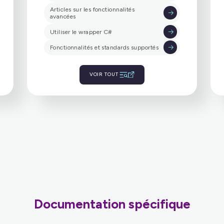
Wiki Liblinphone
Guides de démarrage pour tous les
langages de programmation
Articles sur les fonctionnalités
avancées
Utiliser le wrapper C#
Fonctionnalités et standards supportés
VOIR TOUT
Documentation spécifique