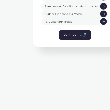
Wiki Linphone
Bonnes pratiques pour l'utilisation de
SIP
Standards et fonctionnalités supportés
Builder Linphone sur Yocto
Participer aux Betas
VOIR TOUT