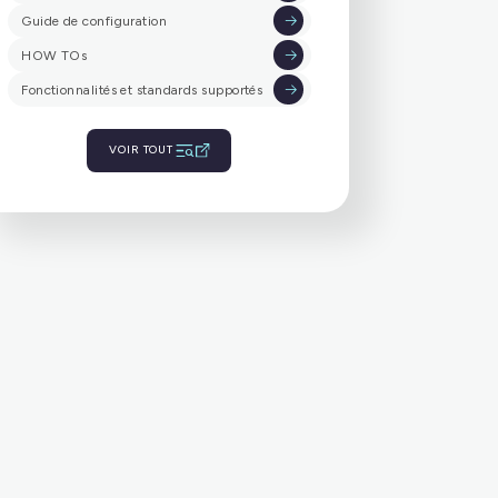
Wiki Flexisip
Guide d'installation
Guide de configuration
HOW TOs
Fonctionnalités et standards supportés
VOIR TOUT