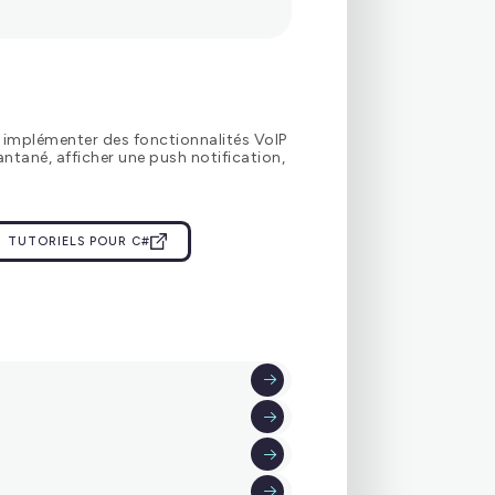
implémenter des fonctionnalités VoIP
ntané, afficher une push notification,
e FAQ
TUTORIELS POUR C#
 le fonctionnement de l’application Linphone.
IR