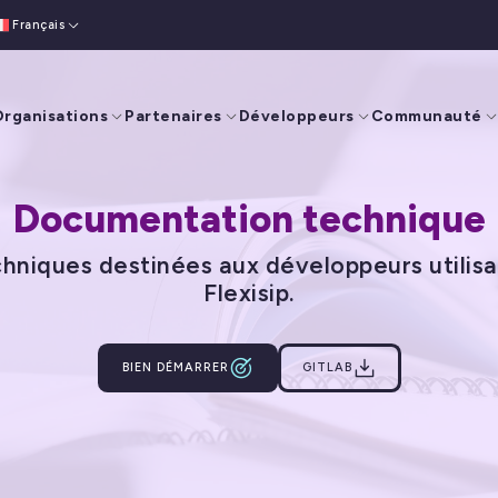
Français
English
(
Anglais
)
rganisations
Partenaires
Développeurs
Communauté
Documentation technique
chniques destinées aux développeurs utilisa
Flexisip.
BIEN DÉMARRER
GITLAB