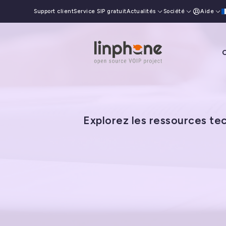
Support client
Service SIP gratuit
Actualités
Société
Aide
O
Explorez les ressources te