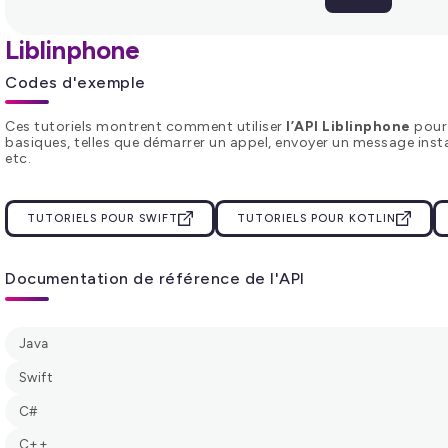
Liblinphone
Codes d'exemple
Ces tutoriels montrent comment utiliser
l’API Liblinphone
pour 
basiques, telles que démarrer un appel, envoyer un message insta
etc.
Espac
TUTORIELS POUR SWIFT
TUTORIELS POUR KOTLIN
Consultez notre
FAQ
pour en savoir plus sur
Documentation de référence de l'API
VO
Java
Swift
C#
C++