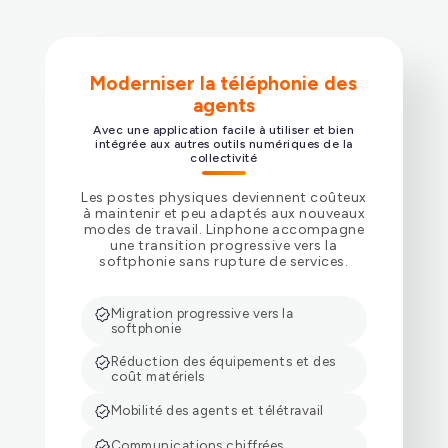
Authentification SSO (OpenID Connect)
Moderniser la téléphonie des
agents
Avec une application facile à utiliser et bien
intégrée aux autres outils numériques de la
collectivité
Synchronisation des contacts (LDAP, CardDAV)
Les postes physiques deviennent coûteux
à maintenir et peu adaptés aux nouveaux
modes de travail. Linphone accompagne
une transition progressive vers la
softphonie sans rupture de services.
Configuration et déploiement à distance
Migration progressive vers la
softphonie
Réduction des équipements et des
coût matériels
Mobilité des agents et télétravail
Communications chiffrées