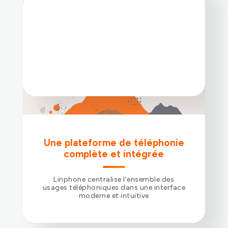
recevoir des appels en quelques clics.
Idéal pour un usage simple de la
téléphonie.
Application mobile
Une plateforme de téléphonie
Disponible sur iOS et Android avec
complète et intégrée
support des push notifications.
Linphone centralise l’ensemble des
usages téléphoniques dans une interface
moderne et intuitive