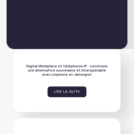
plateforme et vos données.
Private Cloud
Bénéficiez d’un hébergement maîtrisé avec un
haut niveau de sécurité. Nos offres sont également
Digital Workplace et téléphonie IP : construire
disponibles en environnement SecNumCloud.
une alternative souveraine et interopérable
avec Linphone et Jamespot
LIRE LA SUITE
SaaS
Optez pour une solution clé en main, hébergée
dans un cloud sécurisé, garantissant la
confidentialité de vos communications.