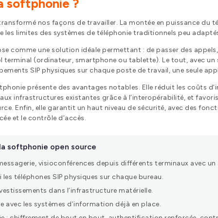
a softphonie ?
ansformé nos façons de travailler. La montée en puissance du tél
re les limites des systèmes de téléphonie traditionnels peu adapt
pose comme une solution idéale permettant : de passer des appels
 terminal (ordinateur, smartphone ou tablette). Le tout, avec un 
ipements SIP physiques sur chaque poste de travail, une seule appl
oftphonie présente des avantages notables. Elle réduit les coûts d
 aux infrastructures existantes grâce à l’interopérabilité, et favo
e. Enfin, elle garantit un haut niveau de sécurité, avec des foncti
cée et le contrôle d’accès.
 la softphonie open source
 messagerie, visioconférences depuis différents terminaux avec un
ini les téléphones SIP physiques sur chaque bureau.
vestissements dans l’infrastructure matérielle.
ile avec les systèmes d’information déjà en place.
e : chiffrement de bout en bout, authentification renforcée, contr