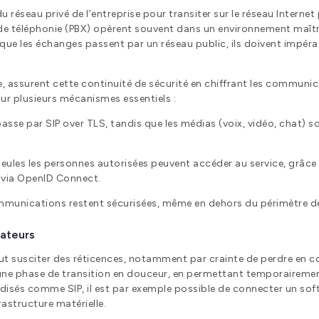
éseau privé de l’entreprise pour transiter sur le réseau Internet 
s de téléphonie (PBX) opèrent souvent dans un environnement maîtri
ue les échanges passent par un réseau public, ils doivent impéra
assurent cette continuité de sécurité en chiffrant les communicat
 sur plusieurs mécanismes essentiels :
 passe par SIP over TLS, tandis que les médias (voix, vidéo, chat)
: seules les personnes autorisées peuvent accéder au service, gr
O via OpenID Connect.
munications restent sécurisées, même en dehors du périmètre de 
sateurs
 susciter des réticences, notamment par crainte de perdre en co
 une phase de transition en douceur, en permettant temporairemen
disés comme SIP, il est par exemple possible de connecter un soft
astructure matérielle.