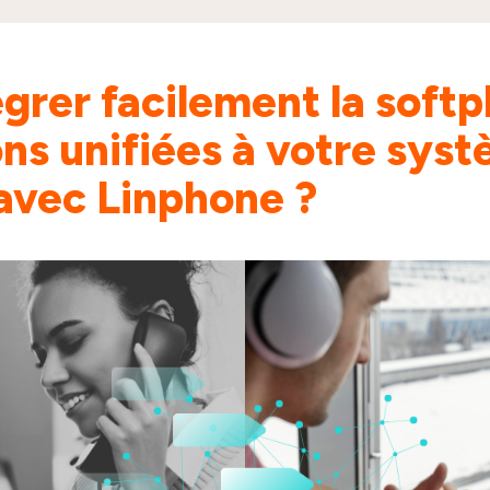
rer facilement la softph
s unifiées à votre sys
 avec Linphone ?