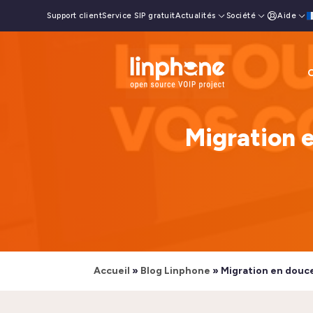
Support client
Service SIP gratuit
Actualités
Société
Aide
O
Migration e
Accueil
»
Blog Linphone
»
Migration en douce