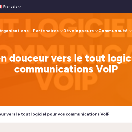
Français
English
(
Anglais
)
rganisations
Partenaires
Développeurs
Communauté
n douceur vers le tout logic
communications VoIP
ur vers le tout logiciel pour vos communications VoIP