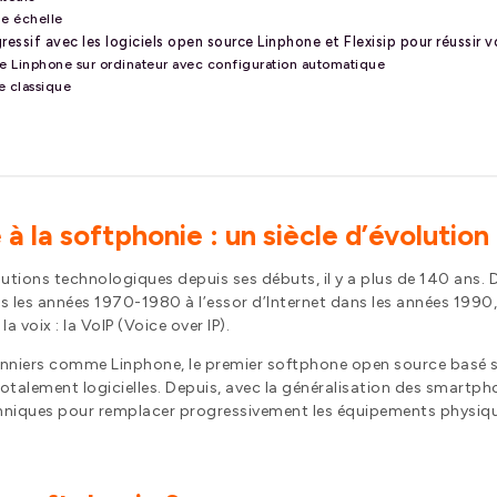
de échelle
ssif avec les logiciels open source Linphone et Flexisip pour réussir v
e Linphone sur ordinateur avec configuration automatique
e classique
e à la softphonie : un siècle d’évolution
olutions technologiques depuis ses débuts, il y a plus de 140 ans.
les années 1970-1980 à l’essor d’Internet dans les années 1990, 
 voix : la VoIP (Voice over IP).
nniers comme Linphone, le premier softphone open source basé su
talement logicielles. Depuis, avec la généralisation des smartpho
niques pour remplacer progressivement les équipements physique