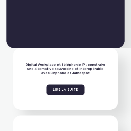
plateforme et vos données.
Private Cloud
Bénéficiez d’un hébergement maîtrisé avec un
haut niveau de sécurité. Nos offres sont également
Digital Workplace et téléphonie IP : construire
disponibles en environnement SecNumCloud.
une alternative souveraine et interopérable
avec Linphone et Jamespot
LIRE LA SUITE
SaaS
Optez pour une solution clé en main, hébergée
dans un cloud sécurisé, garantissant la
confidentialité de vos communications.