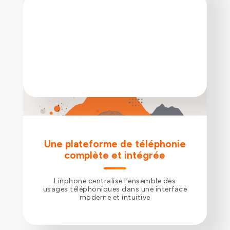
recevoir des appels en quelques clics.
Idéal pour un usage simple de la
téléphonie.
Application mobile
Une plateforme de téléphonie
Disponible sur iOS et Android avec
complète et intégrée
support des push notifications.
Linphone centralise l’ensemble des
usages téléphoniques dans une interface
moderne et intuitive