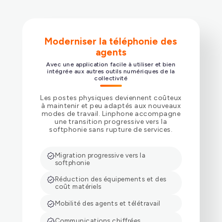
Authentification SSO (OpenID Connect)
Moderniser la téléphonie des
agents
Avec une application facile à utiliser et bien
intégrée aux autres outils numériques de la
collectivité
Synchronisation des contacts (LDAP, CardDAV)
Les postes physiques deviennent coûteux
à maintenir et peu adaptés aux nouveaux
modes de travail. Linphone accompagne
une transition progressive vers la
softphonie sans rupture de services.
Configuration et déploiement à distance
Migration progressive vers la
softphonie
Réduction des équipements et des
coût matériels
Mobilité des agents et télétravail
Communications chiffrées