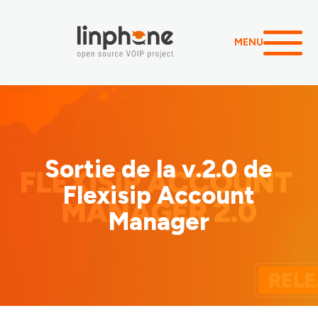
MENU
Sortie de la v.2.0 de
Flexisip Account
Manager