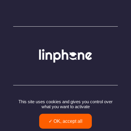
© Copyright 2024 – Linphone – Belledonne
This site uses cookies and gives you control over
Communications SARL
what you want to activate
Politique de confidentialité
Conditions utilisation
OK, accept all