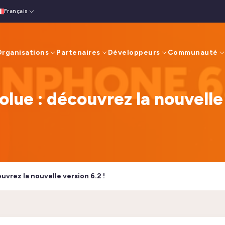
Français
nglish
(
Anglais
)
rganisations
Partenaires
Développeurs
Communauté
lue : découvrez la nouvelle 
uvrez la nouvelle version 6.2 !