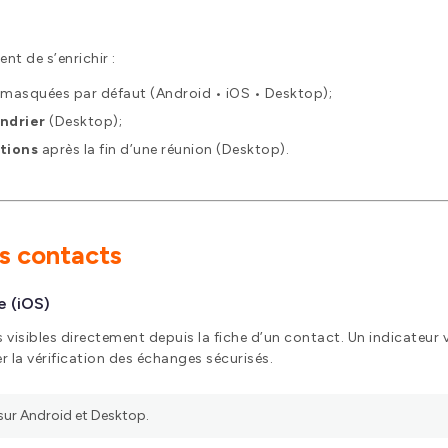
nt de s’enrichir :
, masquées par défaut (Android • iOS • Desktop);
endrier
(Desktop);
ations
après la fin d’une réunion (Desktop).
es contacts
e (iOS)
visibles directement depuis la fiche d’un contact. Un indicateur 
er la vérification des échanges sécurisés.
 sur Android et Desktop.