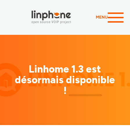
MENU
Linhome 1.3 est
désormais disponible
!