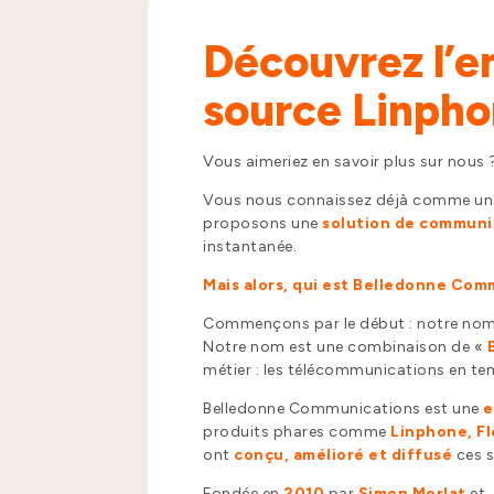
Découvrez l’en
source Linph
Vous aimeriez en savoir plus sur nous 
Vous nous connaissez déjà comme u
proposons une
solution de communic
instantanée.
Mais alors, qui est Belledonne Com
Commençons par le début : notre nom
Notre nom est une combinaison de «
métier : les télécommunications en tem
Belledonne Communications est une
e
produits phares comme
Linphone, Fl
ont
conçu, amélioré et diffusé
ces 
Fondée en
2010
par
Simon Morlat
et