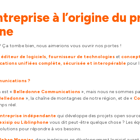
treprise à l’origine du 
one
? Ça tombe bien, nous aimerions vous ouvrir nos portes !
n
éditeur de logiciels
,
fournisseur de technologies
et
concept
ations unifiées complète, sécurisée et interopérable
pour l
munications ?
 est «
Belledonne Communications
», mais nous ne sommes p
Belledonne
», la chaîne de montagnes de notre région, et de «
Co
ps réel.
ntreprise indépendante
qui développe des projets open sourc
exisip ou Liblinphone
vous dit peut-être quelque chose ? Les 
solutions pour répondre à vos besoins.
Jehan Monnier
, deux ingénieurs en développement logiciel ayant