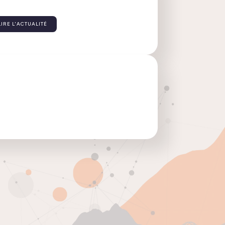
 2.6, découvrez les nouveautés de cette version
LIRE L'ACTUALITÉ
ique