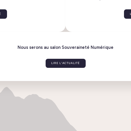
z la nouvelle version 6.2 !
Flexisip
ACTUALITÉ
T
Nous serons au salon Souveraineté Numér