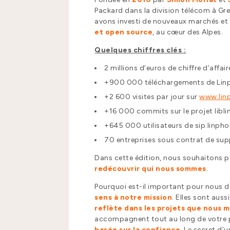
Packard dans la division télécom à Gre
avons investi de nouveaux marchés et 
et open source
, au cœur des Alpes.
Quelques chiffres clés :
2 millions d’euros de chiffre d’affai
+900 000 téléchargements de Lin
+2 600 visites par jour sur
www.lin
+16 000 commits sur le projet libli
+645 000 utilisateurs de sip.linph
70 entreprises sous contrat de su
Dans cette édition, nous souhaitons pa
redéco
uvrir
qui nous sommes
.
Pourquoi est-il important pour nous 
sens à notre mission
. Elles sont aus
reflète dans les projets que nous 
accompagnent tout au long de votre p
basée sur la confiance
. Le secret d