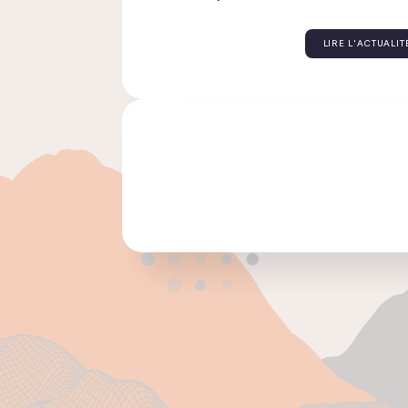
Linphone évolue : découvre
LIRE L'
CONTAC