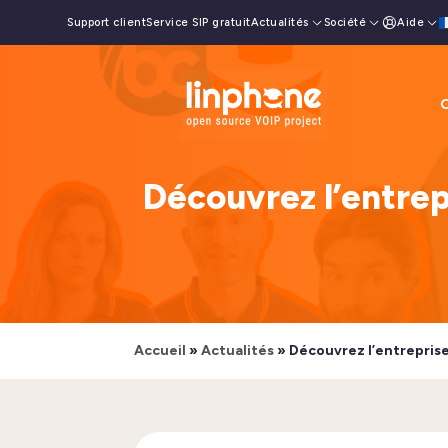
Support client
Service SIP gratuit
Actualités
Société
Aide
E
O
Découvrez l’entrep
Accueil
»
Actualités
»
Découvrez l’entreprise