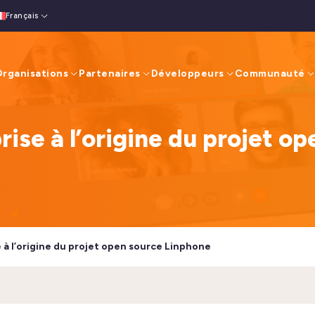
Français
nglish
(
Anglais
)
rganisations
Partenaires
Développeurs
Communauté
rise à l’origine du projet o
 à l’origine du projet open source Linphone