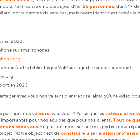
noble, l’entreprise emploie aujourd’hui
25 personnes
,
dont 17 dév
élargi notre gamme de services, mais notre identité est restée la
res en 2022
phone sur smartphones
phone.or
g
nphone (notre bibliothèque VoIP sur laquelle repose Linphone)
one.org
pport en 2023
rtager avec vous nos valeurs d’entreprise, ainsi qu’une vidéo pou
de partager nos
valeurs
avec vous ? Parce que les
valeurs
orient
si importantes pour nos équipes que pour nos clients.
Tout ce que
menons avec vous
. En plus de mobiliser notre expertise pour rép
rojet. Notre objectif est de
construire une relation professio
’une collaboration optimale repose sur des valeurs communes :