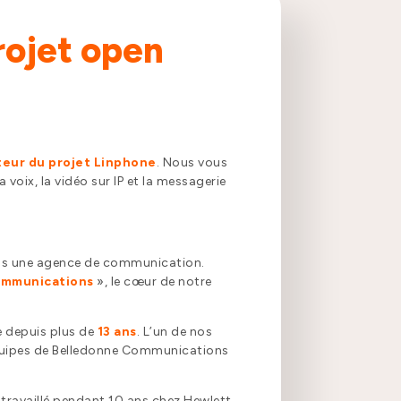
projet open
eur du projet Linphone
. Nous vous
a voix, la vidéo sur IP et la messagerie
as une agence de communication.
mmunications
», le cœur de notre
e depuis plus de
13 ans
. L’un de nos
équipes de Belledonne Communications
 travaillé pendant 10 ans chez Hewlett