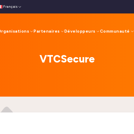
Français
English
(
Anglais
)
rganisations
Partenaires
Développeurs
Communauté
VTCSecure