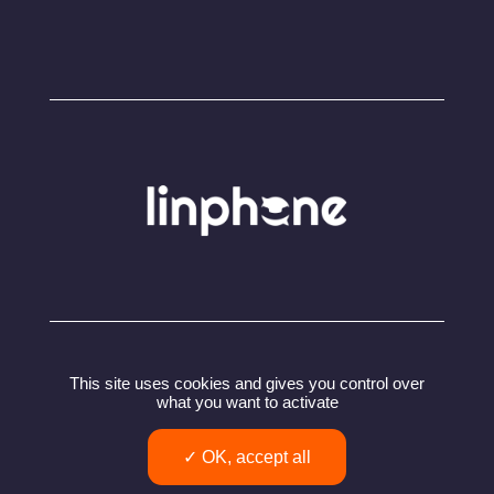
© Copyright 2024 – Linphone – Belledonne
This site uses cookies and gives you control over
Communications SARL
what you want to activate
Politique de confidentialité
Conditions utilisation
OK, accept all