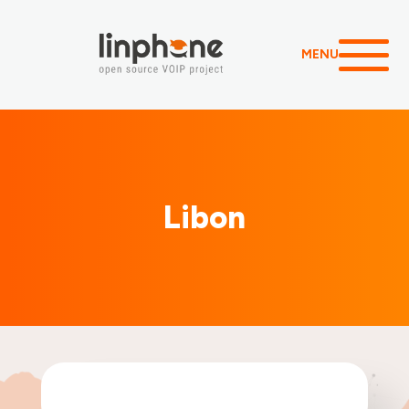
MENU
Libon