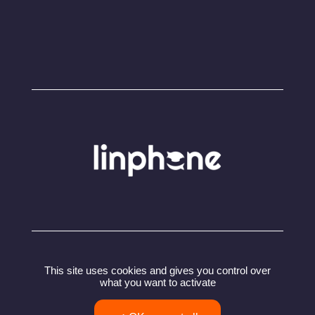
© Copyright 2024 – Linphone – Belledonne
This site uses cookies and gives you control over
Communications SARL
what you want to activate
Politique de confidentialité
Conditions utilisation