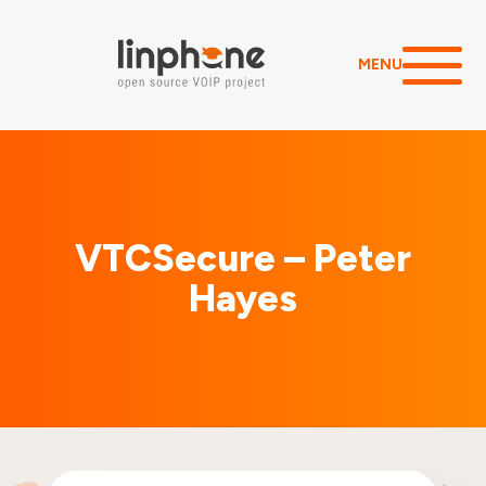
MENU
VTCSecure – Peter
Hayes