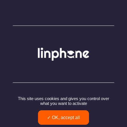
© Copyright 2024 – Linphone – Belledonne
This site uses cookies and gives you control over
Communications SARL
what you want to activate
Politique de confidentialité
Conditions utilisation
OK, accept all