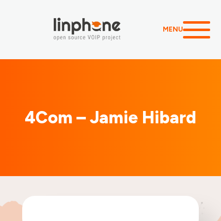
MENU
4Com – Jamie Hibard