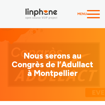
MENU
Nous serons au
Congrès de l’Adullact
à Montpellier